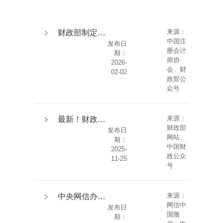
来源：
财政部制定印发《可持续信息鉴证业务准则第6101号——基本准则（试行）》
中国注
发布日
册会计
期：
师协
2026-
会、财
02-02
政部公
众号
来源：
最新！财政部发布重磅报告
财政部
发布日
网站、
期：
中国财
2025-
政公众
11-25
号
来源：
中央网信办、国家发展改革委印发《政务领域人工智能大模型部署应用指引》
网信中
发布日
国微
期：