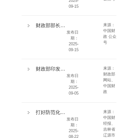
2025-
09-15
来源：
财政部部长蓝佛安：六方面发力 “十四五”时期财政作为国家治理基础和重要支柱作用进一步凸显
中国财
发布日
政 公众
期：
号
2025-
09-15
来源：
财政部印发《地方政府专项债券相关业务会计处理暂行规定》
财政部
发布日
网站、
期：
中国财
2025-
政
09-05
来源：
打好防范化解债务风险攻坚战——记吉林省辽源市财政局债务金融科
中国财
发布日
经报、
期：
吉林省
2025-
辽源市
08-22