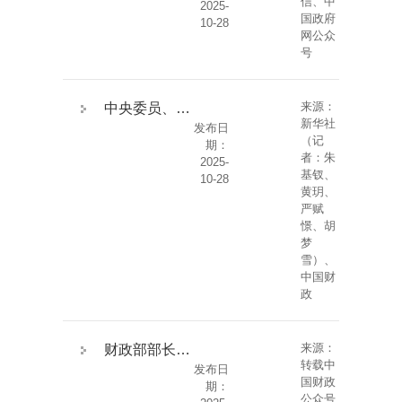
信、中
2025-
国政府
10-28
网公众
号
来源：
中央委员、财政部部长蓝佛安等与会同志谈贯彻落实党的二十届四中全会精神
新华社
发布日
（记
期：
者：朱
2025-
基钗、
10-28
黄玥、
严赋
憬、胡
梦
雪）、
中国财
政
来源：
财政部部长蓝佛安：化债是手段 发展是目的
转载中
发布日
国财政
期：
公众号